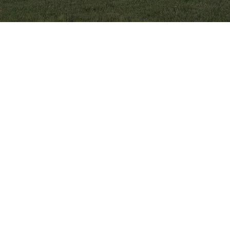
Contact
Que vous ayez des questions, des commentaires ou que vous souhaitiez discuter de votre prochain
projet, notre équipe est à votre disposition.
estimation@constructionpg.ca
450-365-0559
1118 rue Samuel Racine, Joliette
Québec, J6E 7T4
Facebook