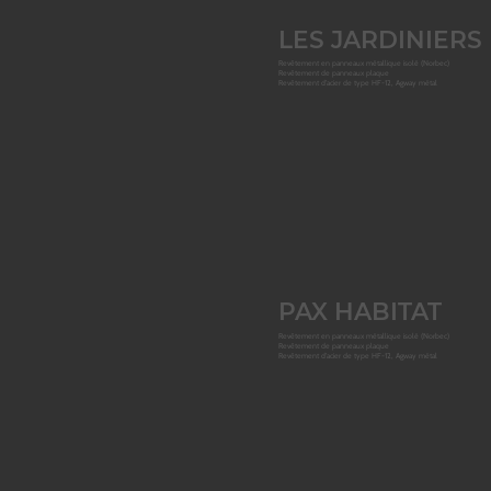
LES JARDINIERS
Revêtement en panneaux métallique isolé (Norbec)
Revêtement de panneaux plaque
Revêtement d'acier de type HF-12, Agway métal
PAX HABITAT
Revêtement en panneaux métallique isolé (Norbec)
Revêtement de panneaux plaque
Revêtement d'acier de type HF-12, Agway métal