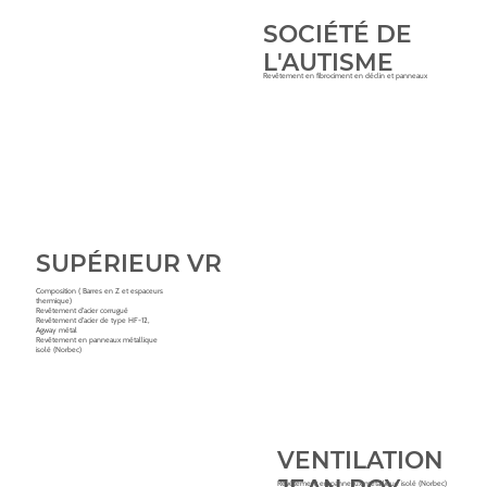
SOCIÉTÉ DE
L'AUTISME
Revêtement en fibrociment en déclin et panneaux
SUPÉRIEUR VR
Composition ( Barres en Z et espaceurs
thermique)
Revêtement d'acier corrugué
Revêtement d'acier de type HF-12,
Agway métal
Revêtement en panneaux métallique
isolé (Norbec)
VENTILATION
Revêtement en panneaux métallique isolé (Norbec)