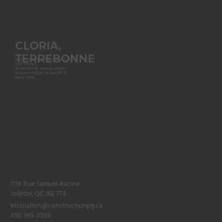
CLORIA,
TERREBONNE
Revêtement en panneaux métallique
isolé (Norbec)
Revêtement de panneaux plaque
Revêtement d'acier de type HF-12,
Agway métal
1118 Rue Samuel-Racine
Joliette, QC J6E 7T4
estimation@constructionpg.ca
450 365-0559