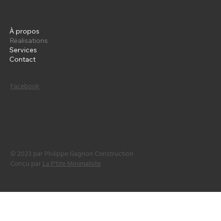
À propos
Réalisations
Services
Contact
Facebook
© 2023 par Philippe Gagnon Construction
Conçu par
La P'tite Minimaliste